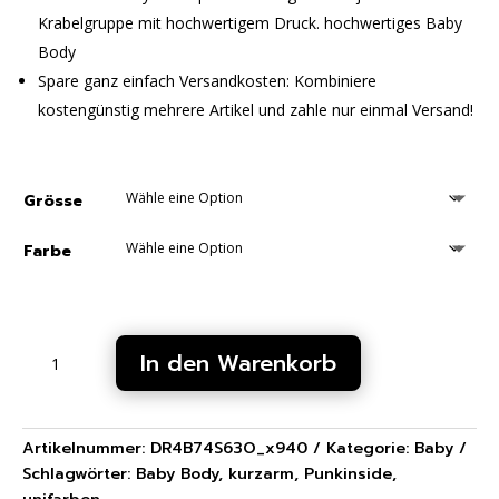
Krabelgruppe mit hochwertigem Druck. hochwertiges Baby
Body
Spare ganz einfach Versandkosten: Kombiniere
kostengünstig mehrere Artikel und zahle nur einmal Versand!
Grösse
Farbe
Unifarben
In den Warenkorb
Kurzarm
PunkInside
-
Baby
Artikelnummer:
DR4B74S63O_x940
Kategorie:
Baby
Body
Schlagwörter:
Baby Body
,
kurzarm
,
Punkinside
,
Menge