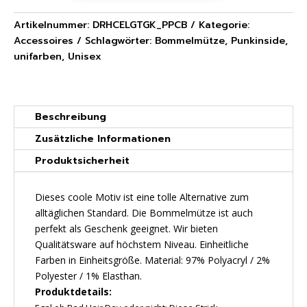
-
Bommelmütze
Artikelnummer:
DRHCELGTGK_PPCB
Kategorie:
mit
Accessoires
Schlagwörter:
Bommelmütze
,
Punkinside
,
Stick
unifarben
,
Unisex
Menge
Beschreibung
Zusätzliche Informationen
Produktsicherheit
Dieses coole Motiv ist eine tolle Alternative zum
alltäglichen Standard. Die Bommelmütze ist auch
perfekt als Geschenk geeignet. Wir bieten
Qualitätsware auf höchstem Niveau. Einheitliche
Farben in Einheitsgröße. Material: 97% Polyacryl / 2%
Polyester / 1% Elasthan.
Produktdetails: