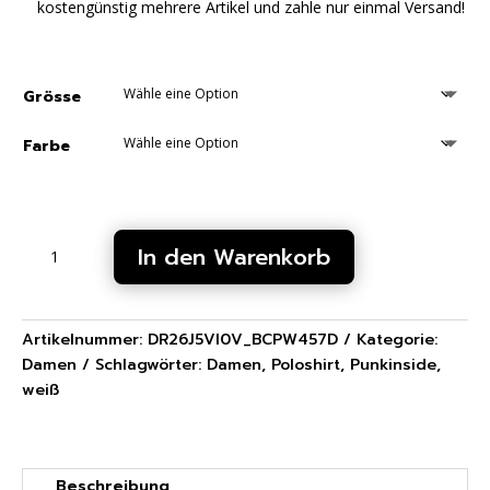
kostengünstig mehrere Artikel und zahle nur einmal Versand!
Grösse
Farbe
Weiss
In den Warenkorb
PunkInside
-
Damen
Poloshirt
Artikelnummer:
DR26J5VI0V_BCPW457D
Kategorie:
Menge
Damen
Schlagwörter:
Damen
,
Poloshirt
,
Punkinside
,
weiß
Beschreibung